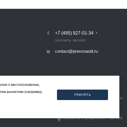
+7 (495) 927-01-34
ЗАКАЗАТЬ ЗВОНОК
contact@pressnastil.ru
дения о местоположении,
стем аналитики (например,
ПРИНЯТЬ
КАРТА САЙТА
РЕКВИЗИТЫ
ПОЛИТИКА КОНФИДЕНЦИАЛЬНОСТИ
ПОЛИТИКА ИСПОЛЬЗОВАНИЯ ФАЙЛОВ COOKIE
СОГЛАСИЕ НА ОБРАБОТКУ ПЕРСОНАЛЬНЫХ ДАННЫХ
Разработка и продвижение - ЭВРИКА