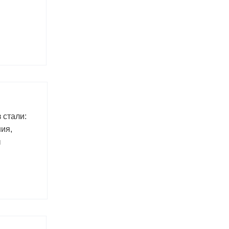
 стали:
ия,
ы