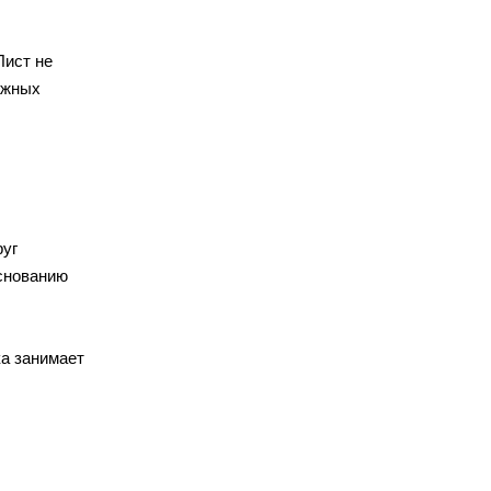
Лист не
ажных
руг
основанию
ка занимает