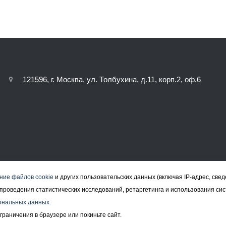
121596, г. Москва, ул. Толбухина, д.11, корп.2, оф.6
ние файлов cookie
и других пользовательских данных (включая IP-адрес, све
а, проведения статистических исследований, ретаргетинга и использования си
ональных данных.
граничения в браузере или покиньте сайт.