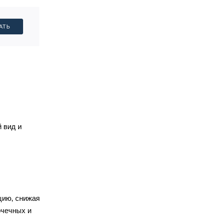
АТЬ
 вид и
цию, снижая
очечных и