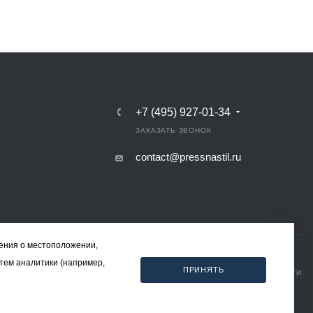
+7 (495) 927-01-34
ЗАКАЗАТЬ ЗВОНОК
contact@pressnastil.ru
дения о местоположении,
стем аналитики (например,
ПРИНЯТЬ
КАРТА САЙТА
РЕКВИЗИТЫ
ПОЛИТИКА КОНФИДЕНЦИАЛЬНОСТИ
ПОЛИТИКА ИСПОЛЬЗОВАНИЯ ФАЙЛОВ COOKIE
СОГЛАСИЕ НА ОБРАБОТКУ ПЕРСОНАЛЬНЫХ ДАННЫХ