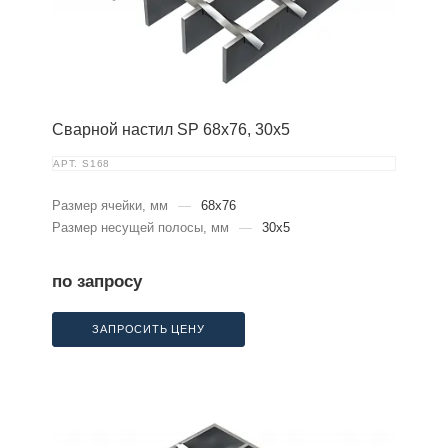
Сварной настил SP 68х76, 30х5
АРТ.
S168
Размер ячейки, мм
—
68x76
Размер несущей полосы, мм
—
30x5
по запросу
ЗАПРОСИТЬ ЦЕНУ