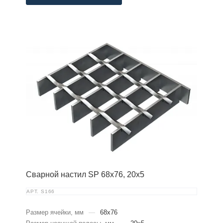
Сварной настил SP 68х76, 20х5
АРТ.
S166
Размер ячейки, мм
—
68x76