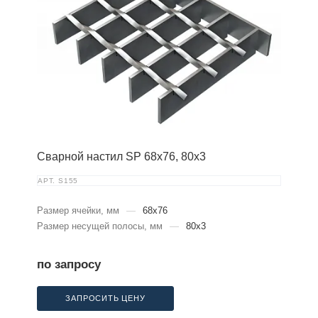
Сварной настил SP 68х76, 80х3
АРТ.
S155
Размер ячейки, мм
—
68x76
Размер несущей полосы, мм
—
80x3
по запросу
ЗАПРОСИТЬ ЦЕНУ