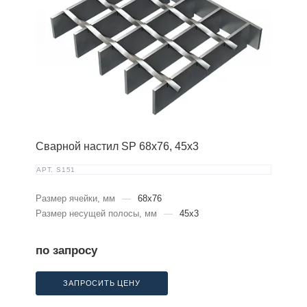
Сварной настил SP 68х76, 45х3
АРТ.
S151
Размер ячейки, мм
—
68x76
Размер несущей полосы, мм
—
45x3
по запросу
ЗАПРОСИТЬ ЦЕНУ