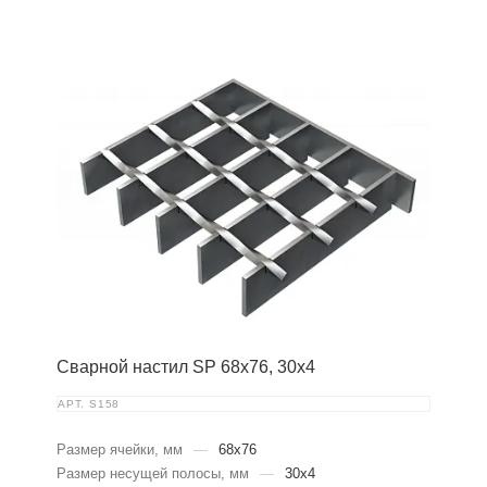
Сварной настил SP 68х76, 30х4
АРТ.
S158
Размер ячейки, мм
—
68x76
Размер несущей полосы, мм
—
30x4