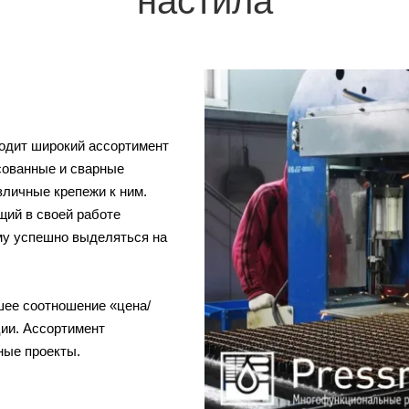
настила
водит широкий ассортимент
сованные и сварные
зличные крепежи к ним.
щий в своей работе
му успешно выделяться на
ее соотношение «цена/
ии. Ассортимент
ные проекты.