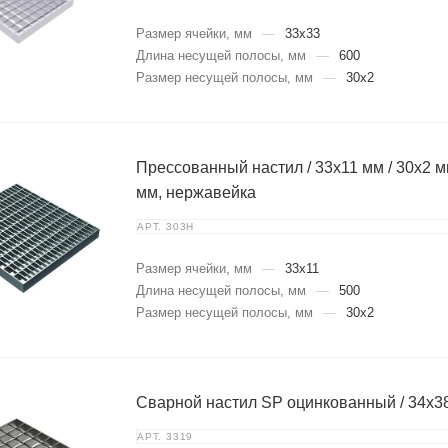
Размер ячейки, мм
—
33х33
Длина несущей полосы, мм
—
600
Размер несущей полосы, мм
—
30х2
Прессованный настил / 33х11 мм / 30х2 мм
мм, нержавейка
АРТ.
303Н
Размер ячейки, мм
—
33х11
Длина несущей полосы, мм
—
500
Размер несущей полосы, мм
—
30х2
Сварной настил SP оцинкованный / 34х38
АРТ.
3319