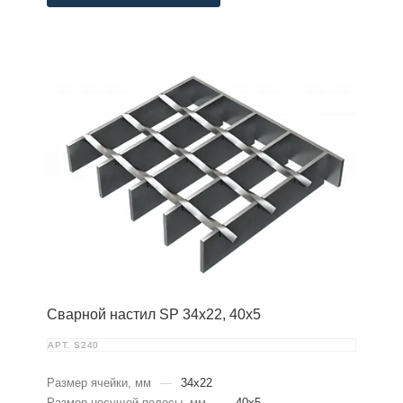
Сварной настил SP 34х22, 40х5
АРТ.
S240
Размер ячейки, мм
—
34x22
Размер несущей полосы, мм
—
40x5