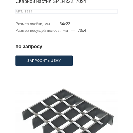
Сварной настил SP 34х22, 70х4
АРТ.
S234
Размер ячейки, мм
—
34x22
Размер несущей полосы, мм
—
70x4
по запросу
ЗАПРОСИТЬ ЦЕНУ