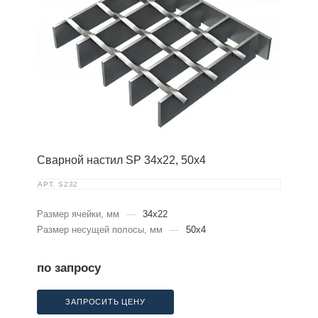
Сварной настил SP 34х22, 50х4
АРТ.
S232
Размер ячейки, мм
—
34x22
Размер несущей полосы, мм
—
50x4
по запросу
ЗАПРОСИТЬ ЦЕНУ