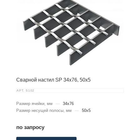
Сварной настил SP 34х76, 50х5
АРТ.
S102
Размер ячейки, мм
—
34x76
Размер несущей полосы, мм
—
50x5
по запросу