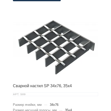
Сварной настил SP 34х76, 35х4
АРТ.
S89
Размер ячейки, мм
—
34x76
Размер несущей полосы, мм
—
35x4