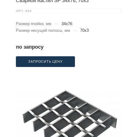
Сварной настил SP 34х76, 70х3
АРТ.
S84
Размер ячейки, мм
—
34x76
Размер несущей полосы, мм
—
70x3
по запросу
ЗАПРОСИТЬ ЦЕНУ