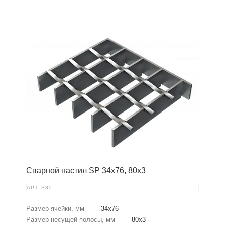
Сварной настил SP 34х76, 80х3
АРТ.
S85
Размер ячейки, мм
—
34x76
Размер несущей полосы, мм
—
80x3