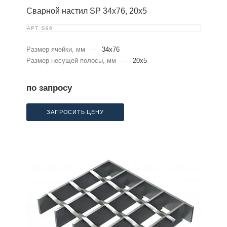
Сварной настил SP 34х76, 20х5
АРТ.
S96
Размер ячейки, мм
—
34x76
Размер несущей полосы, мм
—
20x5
по запросу
ЗАПРОСИТЬ ЦЕНУ