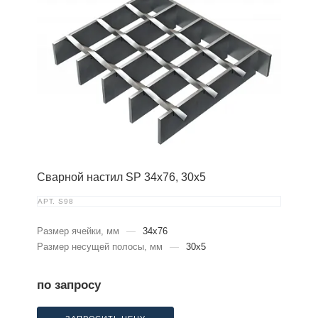
Сварной настил SP 34х76, 30х5
АРТ.
S98
Размер ячейки, мм
—
34x76
Размер несущей полосы, мм
—
30x5
по запросу