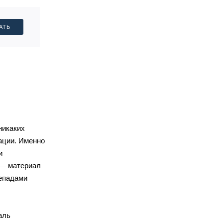
АТЬ
никаких
ации. Именно
и
 — материал
репадами
аль