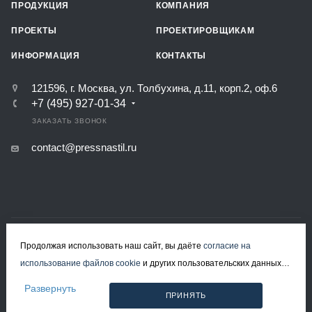
ПРОДУКЦИЯ
КОМПАНИЯ
ПРОЕКТЫ
ПРОЕКТИРОВЩИКАМ
ИНФОРМАЦИЯ
КОНТАКТЫ
121596, г. Москва, ул. Толбухина, д.11, корп.2, оф.6
+7 (495) 927-01-34
ЗАКАЗАТЬ ЗВОНОК
contact@pressnastil.ru
КАРТА САЙТА
РЕКВИЗИТЫ
ПОЛИТИКА КОНФИДЕНЦИАЛЬНОСТИ
Продолжая использовать наш сайт, вы даёте
согласие на
ПОЛИТИКА ИСПОЛЬЗОВАНИЯ ФАЙЛОВ COOKIE
использование файлов cookie
и других пользовательских данных
СОГЛАСИЕ НА ОБРАБОТКУ ПЕРСОНАЛЬНЫХ ДАННЫХ
(включая IP-адрес, сведения о местоположении, устройстве,
Развернуть
ПРИНЯТЬ
© 2008-2026 Все права защищены.
действиях на сайте и т. п.) для функционирования сайта,
Решетчатый настил в Москве