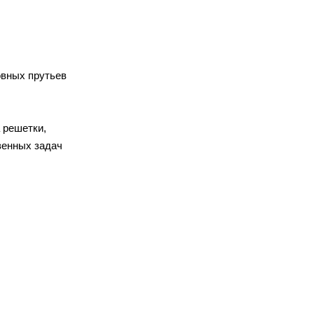
овных прутьев
 решетки,
венных задач