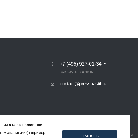
+7 (495) 927-01-34
ЗАКАЗАТЬ ЗВОНОК
contact@pressnastil.ru
дения о местоположении,
стем аналитики (например,
КАРТА САЙТА
РЕКВИЗИТЫ
ПОЛИТИКА КОНФИДЕНЦИАЛЬНОСТИ
ПРИНЯТЬ