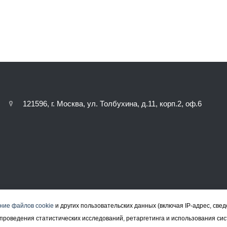
121596, г. Москва, ул. Толбухина, д.11, корп.2, оф.6
ние файлов cookie
и других пользовательских данных (включая IP-адрес, све
а, проведения статистических исследований, ретаргетинга и использования си