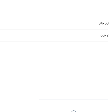
34x50
60x3