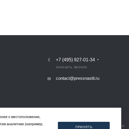
+7 (495) 927-01-34
ЗАКАЗАТЬ ЗВОНОК
contact@pressnastil.ru
дения о местоположении,
стем аналитики (например,
КАРТА САЙТА
РЕКВИЗИТЫ
ПОЛИТИКА КОНФИДЕНЦИАЛЬНОСТИ
ПРИНЯТЬ