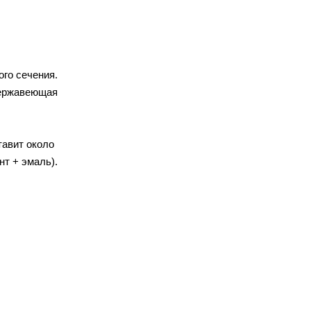
го сечения.
нержавеющая
тавит около
нт + эмаль).