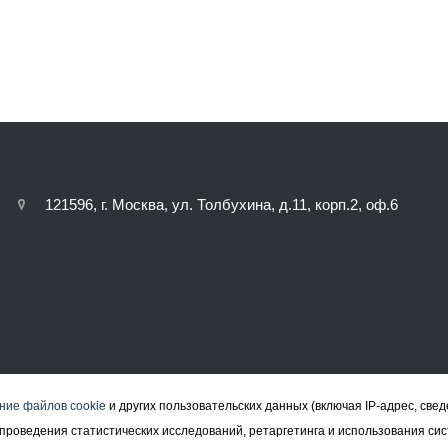
121596, г. Москва, ул. Толбухина, д.11, корп.2, оф.6
ние файлов cookie
и других пользовательских данных (включая IP-адрес, све
а, проведения статистических исследований, ретаргетинга и использования си