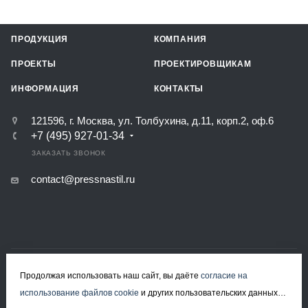
ПРОДУКЦИЯ
КОМПАНИЯ
ПРОЕКТЫ
ПРОЕКТИРОВЩИКАМ
ИНФОРМАЦИЯ
КОНТАКТЫ
121596, г. Москва, ул. Толбухина, д.11, корп.2, оф.6
+7 (495) 927-01-34
ЗАКАЗАТЬ ЗВОНОК
contact@pressnastil.ru
КАРТА САЙТА
РЕКВИЗИТЫ
ПОЛИТИКА КОНФИДЕНЦИАЛЬНОСТИ
Продолжая использовать наш сайт, вы даёте
согласие на
ПОЛИТИКА ИСПОЛЬЗОВАНИЯ ФАЙЛОВ COOKIE
использование файлов cookie
и других пользовательских данных
СОГЛАСИЕ НА ОБРАБОТКУ ПЕРСОНАЛЬНЫХ ДАННЫХ