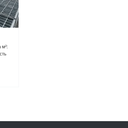
 м²:
сть