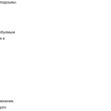
 подошвы.
ребуемым
я в
менения.
дого