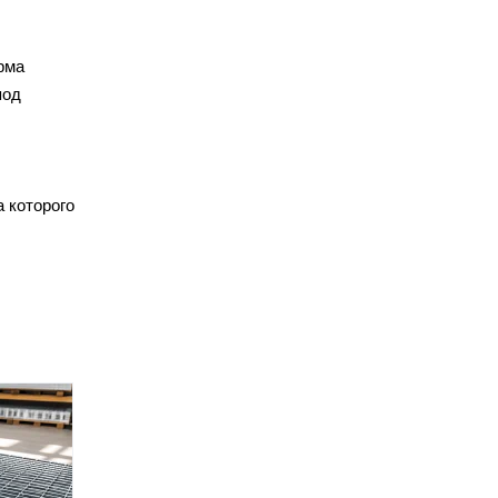
рма
под
 которого