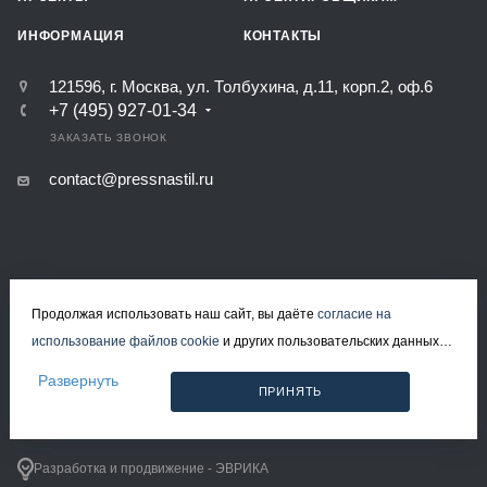
ИНФОРМАЦИЯ
КОНТАКТЫ
121596, г. Москва, ул. Толбухина, д.11, корп.2, оф.6
+7 (495) 927-01-34
ЗАКАЗАТЬ ЗВОНОК
contact@pressnastil.ru
Продолжая использовать наш сайт, вы даёте
согласие на
КАРТА САЙТА
РЕКВИЗИТЫ
ПОЛИТИКА КОНФИДЕНЦИАЛЬНОСТИ
использование файлов cookie
и других пользовательских данных
ПОЛИТИКА ИСПОЛЬЗОВАНИЯ ФАЙЛОВ COOKIE
СОГЛАСИЕ НА ОБРАБОТКУ ПЕРСОНАЛЬНЫХ ДАННЫХ
(включая IP-адрес, сведения о местоположении, устройстве,
Развернуть
ПРИНЯТЬ
действиях на сайте и т. п.) для функционирования сайта,
© 2008-2026 Все права защищены.
проведения статистических исследований, ретаргетинга и
Решетчатый настил в Москве
использования систем аналитики (например, Яндекс.Метрика), в
Разработка и продвижение - ЭВРИКА
соответствии с нашей
Политикой обработки персональных данных.