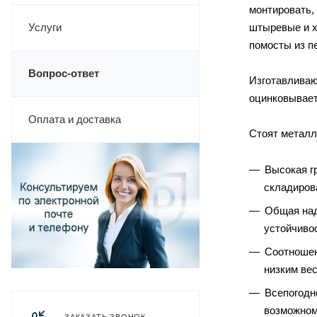
монтировать,
Услуги
штыревые и х
помосты из п
Вопрос-ответ
Изготавлива
оцинковывает
Оплата и доставка
Стоят металл
Высокая г
складиров
Общая над
устойчиво
Соотношен
низким вес
Всепогодн
возможному