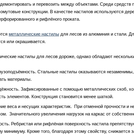
 демонтировать и перевозить между объектами. Среди средств
омутовые конструкции. В качестве настилов используются де
ерфорированного и рифлёного проката.
ются
металлические настилы
для лесов из алюминия и стали. Д
ся или окрашивается.
ические настилы для лесов дороже, однако обладают несколь
рузоподъёмность. Стальные настилы оказываются незаменимы, 
ать материалы.
ёжность. Зафиксированные с помощью металлических скоб, хо
сть элементов. Конструкция становится менее шаткой.
ие веса и несущих характеристик. При отменной прочности и 
ом. Значительного увеличения нагрузок на каркас от собственно
ость. Ребристая или рифлёная поверхность настила препятствуе
 минимуму. Кроме того, благодаря этому свойству, снижается з