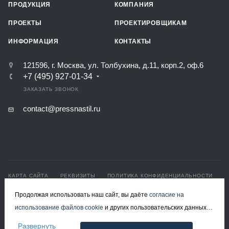
ПРОДУКЦИЯ
КОМПАНИЯ
ПРОЕКТЫ
ПРОЕКТИРОВЩИКАМ
ИНФОРМАЦИЯ
КОНТАКТЫ
121596, г. Москва, ул. Толбухина, д.11, корп.2, оф.6
+7 (495) 927-01-34
ЗАКАЗАТЬ ЗВОНОК
contact@pressnastil.ru
КАРТА САЙТА
РЕКВИЗИТЫ
ПОЛИТИКА КОНФИДЕНЦИАЛЬНОСТИ
ПОЛИТИКА ИСПОЛЬЗОВАНИЯ ФАЙЛОВ COOKIE
Продолжая использовать наш сайт, вы даёте
согласие на
СОГЛАСИЕ НА ОБРАБОТКУ ПЕРСОНАЛЬНЫХ ДАННЫХ
использование файлов cookie
и других пользовательских данных
© 2008-2026 Все права защищены.
(включая IP-адрес, сведения о местоположении, устройстве,
Развернуть
Решетчатый настил в Москве