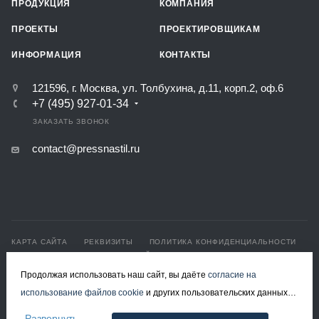
ПРОДУКЦИЯ
КОМПАНИЯ
ПРОЕКТЫ
ПРОЕКТИРОВЩИКАМ
ИНФОРМАЦИЯ
КОНТАКТЫ
121596, г. Москва, ул. Толбухина, д.11, корп.2, оф.6
+7 (495) 927-01-34
ЗАКАЗАТЬ ЗВОНОК
contact@pressnastil.ru
КАРТА САЙТА
РЕКВИЗИТЫ
ПОЛИТИКА КОНФИДЕНЦИАЛЬНОСТИ
ПОЛИТИКА ИСПОЛЬЗОВАНИЯ ФАЙЛОВ COOKIE
СОГЛАСИЕ НА ОБРАБОТКУ ПЕРСОНАЛЬНЫХ ДАННЫХ
Продолжая использовать наш сайт, вы даёте
согласие на
использование файлов cookie
и других пользовательских данных
© 2008-2026 Все права защищены.
(включая IP-адрес, сведения о местоположении, устройстве,
Решетчатый настил в Москве
Развернуть