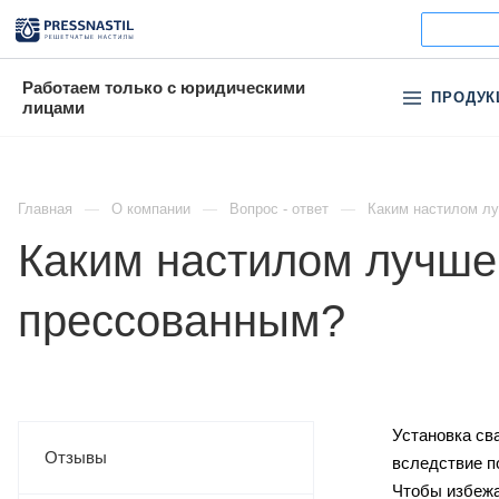
Работаем только с юридическими
ПРОДУК
лицами
Главная
О компании
Вопрос - ответ
Каким настилом л
Каким настилом лучше
прессованным?
Установка св
Отзывы
вследствие п
Чтобы избежа