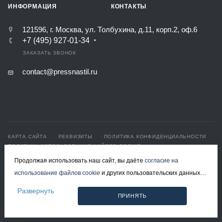
ИНФОРМАЦИЯ
КОНТАКТЫ
121596, г. Москва, ул. Толбухина, д.11, корп.2, оф.6
+7 (495) 927-01-34
ЗАКАЗАТЬ ЗВОНОК
contact@pressnastil.ru
КАРТА САЙТА
РЕКВИЗИТЫ
ПОЛИТИКА КОНФИДЕНЦИАЛЬНОСТИ
ПОЛИТИКА ИСПОЛЬЗОВАНИЯ ФАЙЛОВ COOKIE
СОГЛАСИЕ НА ОБРАБОТКУ ПЕРСОНАЛЬНЫХ ДАННЫХ
Продолжая использовать наш сайт, вы даёте
согласие на
использование файлов cookie
и других пользовательских данных
© 2008-2026 Все права защищены.
(включая IP-адрес, сведения о местоположении, устройстве,
Решетчатый настил в Москве
Развернуть
ПРИНЯТЬ
действиях на сайте и т. п.) для функционирования сайта,
Разработка и продвижение - ЭВРИКА
проведения статистических исследований, ретаргетинга и