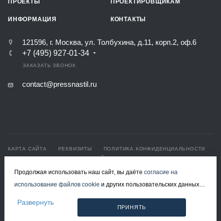
ПРОЕКТЫ
ПРОЕКТИРОВЩИКАМ
ИНФОРМАЦИЯ
КОНТАКТЫ
121596, г. Москва, ул. Толбухина, д.11, корп.2, оф.6
+7 (495) 927-01-34
ЗАКАЗАТЬ ЗВОНОК
contact@pressnastil.ru
КАРТА САЙТА
РЕКВИЗИТЫ
ПОЛИТИКА КОНФИДЕНЦИАЛЬНОСТИ
ПОЛИТИКА ИСПОЛЬЗОВАНИЯ ФАЙЛОВ COOKIE
СОГЛАСИЕ НА ОБРАБОТКУ ПЕРСОНАЛЬНЫХ ДАННЫХ
Продолжая использовать наш сайт, вы даёте
согласие на
использование файлов cookie
и других пользовательских данных
© 2008-2026 Все права защищены.
(включая IP-адрес, сведения о местоположении, устройстве,
Решетчатый настил в Москве
Развернуть
ПРИНЯТЬ
действиях на сайте и т. п.) для функционирования сайта,
Разработка и продвижение - ЭВРИКА