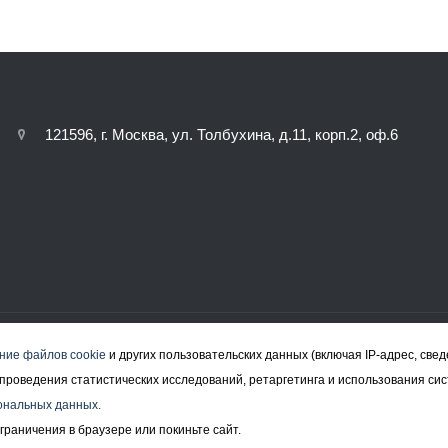
121596, г. Москва, ул. Толбухина, д.11, корп.2, оф.6
ние файлов cookie
и других пользовательских данных (включая IP-адрес, све
а, проведения статистических исследований, ретаргетинга и использования си
ональных данных.
граничения в браузере или покиньте сайт.