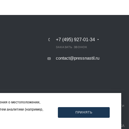
+7 (495) 927-01-34
ЗАКАЗАТЬ ЗВОНОК
contact@pressnastil.ru
дения о местоположении,
КАРТА САЙТА
РЕКВИЗИТЫ
ПОЛИТИКА КОНФИДЕНЦИАЛЬНОСТИ
стем аналитики (например,
ПОЛИТИКА ИСПОЛЬЗОВАНИЯ ФАЙЛОВ COOKIE
ПРИНЯТЬ
СОГЛАСИЕ НА ОБРАБОТКУ ПЕРСОНАЛЬНЫХ ДАННЫХ
Разработка и продвижение - ЭВРИКА