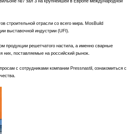
авильоне №7 зал 3 на крупнейшей в Европе международной
ов строительной отрасли со всего мира. MosBuild
и выставочной индустрии (UFI).
том продукции решетчатого настила, а именно сварные
я них, поставляемые на российский рынок.
осам с сотрудниками компании Pressnastil, ознакомиться с
чества.