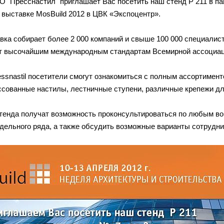
 "Пресснастил" приглашает Вас посетить наш стенд P 211 в п
 выставке MosBuild 2012 в ЦВК «Экспоцентр».
вка собирает более 2 000 компаний и свыше 100 000 специалист
т высочайшим международным стандартам Всемирной ассоциаци
essnastil посетители смогут ознакомиться с полным ассортимен
ссованные настилы, лестничные ступени, различные крепежи дл
тенда получат возможность проконсультироваться по любым вопр
дельного ряда, а также обсудить возможные варианты сотрудни