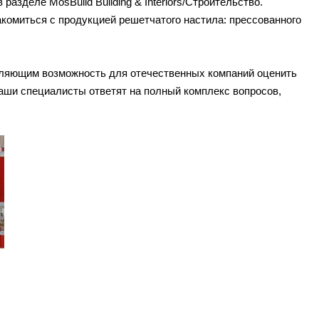
азделе MosBuild Building & Interiors/Строительство.
накомиться с продукцией решетчатого настила: прессованного
вляющим возможность для отечественных компаний оценить
Наши специалисты ответят на полный комплекс вопросов,