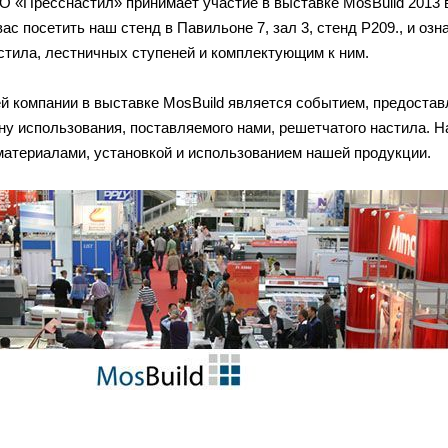
«Пресснастил» принимает участие в выставке MosBuild 2013 в р
с посетить наш стенд в Павильоне 7, зал 3, стенд Р209., и оз
астила, лестничных ступеней и комплектующим к ним.
й компании в выставке MosBuild является событием, предоста
ну использования, поставляемого нами, решетчатого настила. 
материалами, установкой и использованием нашей продукции.