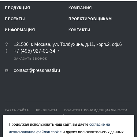
ПРОДУКЦИЯ
КОМПАНИЯ
ПРОЕКТЫ
ПРОЕКТИРОВЩИКАМ
ИНФОРМАЦИЯ
КОНТАКТЫ
121596, г. Москва, ул. Толбухина, д.11, корп.2, оф.6
+7 (495) 927-01-34
ЗАКАЗАТЬ ЗВОНОК
contact@pressnastil.ru
КАРТА САЙТА
РЕКВИЗИТЫ
ПОЛИТИКА КОНФИДЕНЦИАЛЬНОСТИ
ПОЛИТИКА ИСПОЛЬЗОВАНИЯ ФАЙЛОВ COOKIE
СОГЛАСИЕ НА ОБРАБОТКУ ПЕРСОНАЛЬНЫХ ДАННЫХ
Продолжая использовать наш сайт, вы даёте
согласие на
использование файлов cookie
и других пользовательских данных
© 2008-2026 Все права защищены.