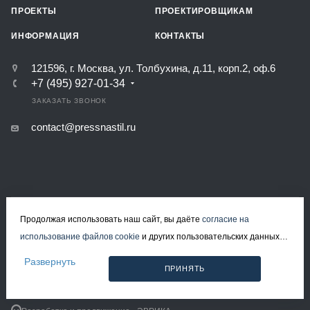
ПРОЕКТЫ
ПРОЕКТИРОВЩИКАМ
ИНФОРМАЦИЯ
КОНТАКТЫ
121596, г. Москва, ул. Толбухина, д.11, корп.2, оф.6
+7 (495) 927-01-34
ЗАКАЗАТЬ ЗВОНОК
contact@pressnastil.ru
КАРТА САЙТА
РЕКВИЗИТЫ
ПОЛИТИКА КОНФИДЕНЦИАЛЬНОСТИ
Продолжая использовать наш сайт, вы даёте
согласие на
ПОЛИТИКА ИСПОЛЬЗОВАНИЯ ФАЙЛОВ COOKIE
использование файлов cookie
и других пользовательских данных
СОГЛАСИЕ НА ОБРАБОТКУ ПЕРСОНАЛЬНЫХ ДАННЫХ
(включая IP-адрес, сведения о местоположении, устройстве,
Развернуть
ПРИНЯТЬ
действиях на сайте и т. п.) для функционирования сайта,
© 2008-2026 Все права защищены.
проведения статистических исследований, ретаргетинга и
Решетчатый настил в Москве
использования систем аналитики (например, Яндекс.Метрика), в