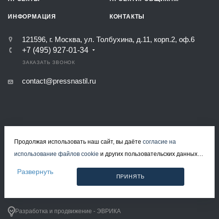
ИНФОРМАЦИЯ
КОНТАКТЫ
121596, г. Москва, ул. Толбухина, д.11, корп.2, оф.6
+7 (495) 927-01-34
ЗАКАЗАТЬ ЗВОНОК
contact@pressnastil.ru
Продолжая использовать наш сайт, вы даёте
согласие на
КАРТА САЙТА
РЕКВИЗИТЫ
ПОЛИТИКА КОНФИДЕНЦИАЛЬНОСТИ
использование файлов cookie
и других пользовательских данных
ПОЛИТИКА ИСПОЛЬЗОВАНИЯ ФАЙЛОВ COOKIE
СОГЛАСИЕ НА ОБРАБОТКУ ПЕРСОНАЛЬНЫХ ДАННЫХ
(включая IP-адрес, сведения о местоположении, устройстве,
Развернуть
ПРИНЯТЬ
действиях на сайте и т. п.) для функционирования сайта,
© 2008-2026 Все права защищены.
проведения статистических исследований, ретаргетинга и
Решетчатый настил в Москве
использования систем аналитики (например, Яндекс.Метрика), в
Разработка и продвижение - ЭВРИКА
соответствии с нашей
Политикой обработки персональных данных.