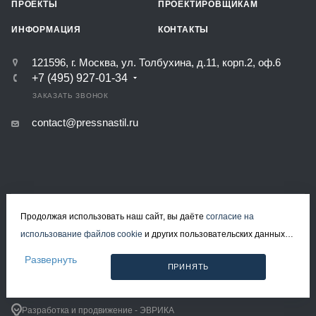
ПРОЕКТЫ
ПРОЕКТИРОВЩИКАМ
ИНФОРМАЦИЯ
КОНТАКТЫ
121596, г. Москва, ул. Толбухина, д.11, корп.2, оф.6
+7 (495) 927-01-34
ЗАКАЗАТЬ ЗВОНОК
contact@pressnastil.ru
КАРТА САЙТА
РЕКВИЗИТЫ
ПОЛИТИКА КОНФИДЕНЦИАЛЬНОСТИ
Продолжая использовать наш сайт, вы даёте
согласие на
ПОЛИТИКА ИСПОЛЬЗОВАНИЯ ФАЙЛОВ COOKIE
использование файлов cookie
и других пользовательских данных
СОГЛАСИЕ НА ОБРАБОТКУ ПЕРСОНАЛЬНЫХ ДАННЫХ
(включая IP-адрес, сведения о местоположении, устройстве,
Развернуть
ПРИНЯТЬ
действиях на сайте и т. п.) для функционирования сайта,
© 2008-2026 Все права защищены.
проведения статистических исследований, ретаргетинга и
Решетчатый настил в Москве
использования систем аналитики (например, Яндекс.Метрика), в
Разработка и продвижение - ЭВРИКА