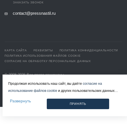
ЗАКАЗАТЬ ЗВОНОК
contact@pressnastil.ru
КАРТА САЙТА
РЕКВИЗИТЫ
ПОЛИТИКА КОНФИДЕНЦИАЛЬНОСТИ
ПОЛИТИКА ИСПОЛЬЗОВАНИЯ ФАЙЛОВ COOKIE
СОГЛАСИЕ НА ОБРАБОТКУ ПЕРСОНАЛЬНЫХ ДАННЫХ
© 2008-2026 Все права защищены.
Решетчатый настил в Москве
Продолжая использовать наш сайт, вы даёте
согласие на
Разработка и продвижение - ЭВРИКА
использование файлов cookie
и других пользовательских данных
(включая IP-адрес, сведения о местоположении, устройстве,
Развернуть
ПРИНЯТЬ
действиях на сайте и т. п.) для функционирования сайта, проведения
статистических исследований, ретаргетинга и использования систем
аналитики (например, Яндекс.Метрика), в соответствии с нашей
Политикой обработки персональных данных.