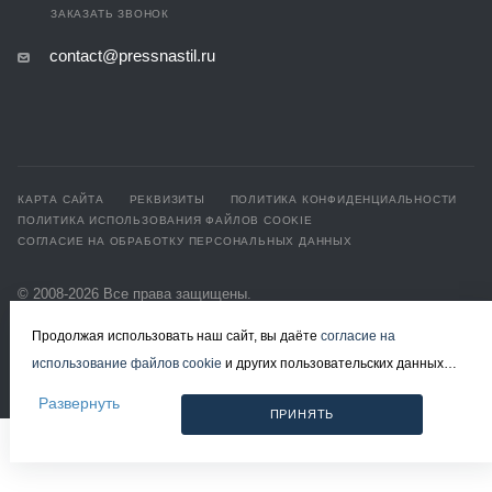
ЗАКАЗАТЬ ЗВОНОК
contact@pressnastil.ru
КАРТА САЙТА
РЕКВИЗИТЫ
ПОЛИТИКА КОНФИДЕНЦИАЛЬНОСТИ
ПОЛИТИКА ИСПОЛЬЗОВАНИЯ ФАЙЛОВ COOKIE
СОГЛАСИЕ НА ОБРАБОТКУ ПЕРСОНАЛЬНЫХ ДАННЫХ
© 2008-2026 Все права защищены.
Решетчатый настил в Москве
Продолжая использовать наш сайт, вы даёте
согласие на
Разработка и продвижение - ЭВРИКА
использование файлов cookie
и других пользовательских данных
(включая IP-адрес, сведения о местоположении, устройстве,
Развернуть
ПРИНЯТЬ
действиях на сайте и т. п.) для функционирования сайта, проведения
статистических исследований, ретаргетинга и использования систем
аналитики (например, Яндекс.Метрика), в соответствии с нашей