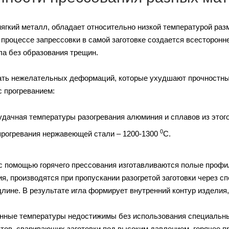
ягкий металл, обладает относительно низкой температурой раз
 процессе запрессовки в самой заготовке создается всесторонн
а без образования трещин.
ть нежелательных деформаций, которые ухудшают прочностные
с прогреванием:
удачная температуры разогревания алюминия и сплавов из этог
0
прогревания нержавеющей стали – 1200-1300
С.
 с помощью горячего прессования изготавливаются полые проф
ия, производятся при пропускании разогретой заготовки через 
длине. В результате игла формирует внутренний контур изделия,
нные температуры недостижимы без использования специальны
атов, сваривающих заготовки под высоким давлением, горячее 