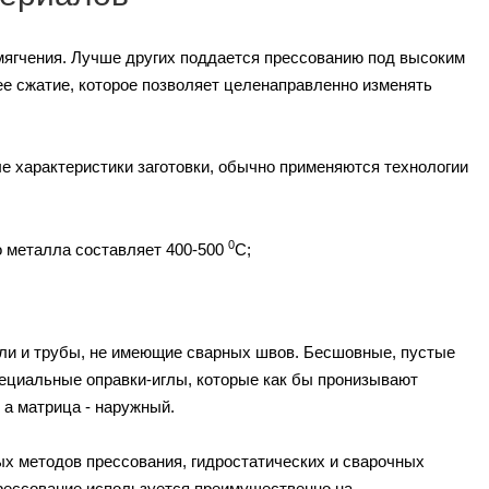
мягчения. Лучше других поддается прессованию под высоким
ее сжатие, которое позволяет целенаправленно изменять
 характеристики заготовки, обычно применяются технологии
0
о металла составляет 400-500
С;
или и трубы, не имеющие сварных швов. Бесшовные, пустые
специальные оправки-иглы, которые как бы пронизывают
 а матрица - наружный.
х методов прессования, гидростатических и сварочных
прессование используется преимущественно на