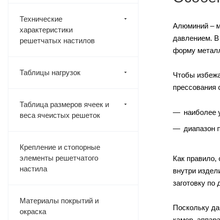
Технические
Алюминий – м
характеристики
давлением. В
решетчатых настилов
форму металл
Таблицы нагрузок
Чтобы избежа
прессования 
Таблица размеров ячеек и
наиболее 
веса ячеистых решеток
диапазон 
Крепление и стопорные
элементы решетчатого
Как правило,
настила
внутри издел
заготовку по 
Материалы покрытий и
Поскольку да
окраска
камер, аппар