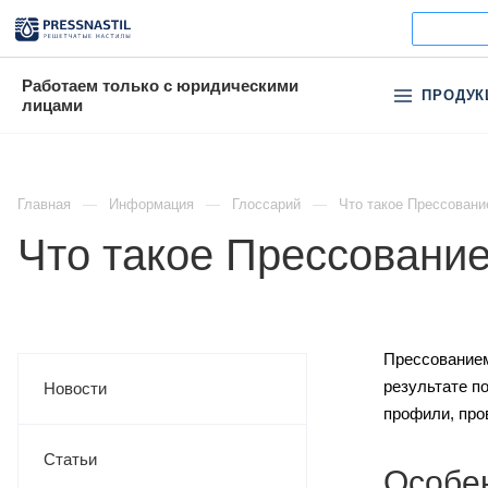
Работаем только с юридическими
ПРОДУК
лицами
Главная
Информация
Глоссарий
Что такое Прессовани
Что такое Прессовани
Прессованием
результате п
Новости
профили, про
Статьи
Особе