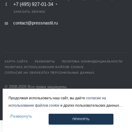
+7 (495) 927-01-34
ЗАКАЗАТЬ ЗВОНОК
contact@pressnastil.ru
КАРТА САЙТА
РЕКВИЗИТЫ
ПОЛИТИКА КОНФИДЕНЦИАЛЬНОСТИ
ПОЛИТИКА ИСПОЛЬЗОВАНИЯ ФАЙЛОВ COOKIE
СОГЛАСИЕ НА ОБРАБОТКУ ПЕРСОНАЛЬНЫХ ДАННЫХ
© 2008-2026 Все права защищены.
Решетчатый настил в Москве
Продолжая использовать наш сайт, вы даёте
согласие на
Разработка и продвижение - ЭВРИКА
использование файлов cookie
и других пользовательских данных
(включая IP-адрес, сведения о местоположении, устройстве,
Развернуть
ПРИНЯТЬ
действиях на сайте и т. п.) для функционирования сайта, проведения
статистических исследований, ретаргетинга и использования систем