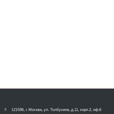
121596, г. Москва, ул. Толбухина, д.11, корп.2, оф.6