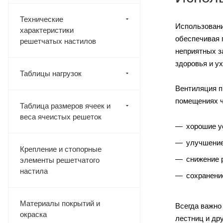
Технические
Использовани
характеристики
обеспечивая 
решетчатых настилов
неприятных з
здоровья и у
Таблицы нагрузок
Вентиляция п
помещениях ч
Таблица размеров ячеек и
веса ячеистых решеток
хорошие у
улучшение
Крепление и стопорные
снижение 
элементы решетчатого
настила
сохранени
Материалы покрытий и
Всегда важно
окраска
лестниц и др