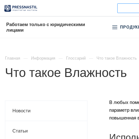
Работаем только с юридическими
ПРОДУК
лицами
Главная
Информация
Глоссарий
Что такое Влажность
Что такое Влажность
В любых поме
параметр вли
Новости
повышенная в
Статьи
Испол