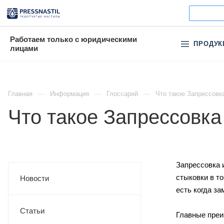
Работаем только с юридическими
ПРОДУК
лицами
Главная
Информация
Глоссарий
Что такое Запрессовк
Что такое Запрессовка
Запрессовка 
стыковки в т
Новости
есть когда з
Статьи
Главные преи