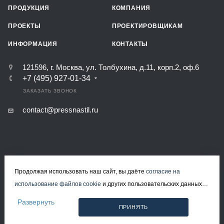
ПРОДУКЦИЯ
КОМПАНИЯ
ПРОЕКТЫ
ПРОЕКТИРОВЩИКАМ
ИНФОРМАЦИЯ
КОНТАКТЫ
121596, г. Москва, ул. Толбухина, д.11, корп.2, оф.6
+7 (495) 927-01-34
ЗАКАЗАТЬ ЗВОНОК
contact@pressnastil.ru
Продолжая использовать наш сайт, вы даёте
согласие на
КАРТА САЙТА
РЕКВИЗИТЫ
ПОЛИТИКА КОНФИДЕНЦИАЛЬНОСТИ
использование файлов cookie
и других пользовательских данных
ПОЛИТИКА ИСПОЛЬЗОВАНИЯ ФАЙЛОВ COOKIE
СОГЛАСИЕ НА ОБРАБОТКУ ПЕРСОНАЛЬНЫХ ДАННЫХ
(включая IP-адрес, сведения о местоположении, устройстве,
Развернуть
ПРИНЯТЬ
действиях на сайте и т. п.) для функционирования сайта,
© 2008-2026 Все права защищены.
проведения статистических исследований, ретаргетинга и