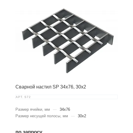
Сварной настил SP 34х76, 30х2
АРТ.
S72
Размер ячейки, мм
—
34x76
Размер несущей полосы, мм
—
30x2
по запросу