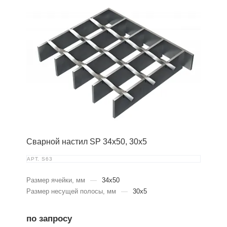
Сварной настил SP 34х50, 30х5
АРТ.
S63
Размер ячейки, мм
—
34x50
Размер несущей полосы, мм
—
30x5
по запросу