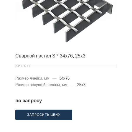
Сварной настил SP 34х76, 25х3
АРТ.
S77
Размер ячейки, мм
—
34x76
Размер несущей полосы, мм
—
25x3
по запросу
ЗАПРОСИТЬ ЦЕНУ