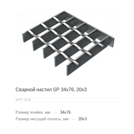
Сварной настил SP 34х76, 20х3
АРТ.
S76
Размер ячейки, мм
—
34x76
Размер несущей полосы, мм
—
20x3